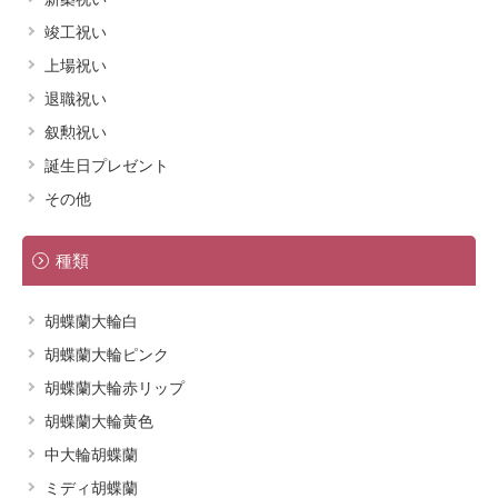
ズバリいくらかかるの？胡蝶蘭の相場・価格を大公開！
竣工祝い
【贈る人、贈られた人必見】胡蝶蘭のラッピングはどうするの？
上場祝い
退職祝い
当サイトの利用について
叙勲祝い
誕生日プレゼント
その他
種類
胡蝶蘭大輪白
胡蝶蘭大輪ピンク
胡蝶蘭大輪赤リップ
胡蝶蘭大輪黄色
中大輪胡蝶蘭
ミディ胡蝶蘭