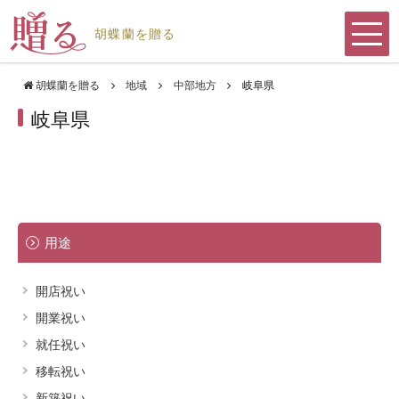
胡蝶蘭を贈る
メ
トップページ
胡蝶蘭を贈る
地域
中部地方
岐阜県
岐阜県
用途
種類
地域
サ
その他
用途
ブ
メ
ニ
胡蝶蘭の育て方
お問い合わせ
ュ
開店祝い
ー
を
開業祝い
胡蝶蘭の病気の原因とその対策法
展
開
就任祝い
胡蝶蘭の回収・引き取り・処分方法
移転祝い
新築祝い