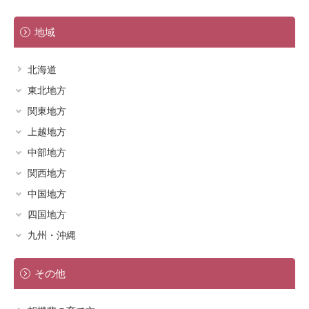
地域
北海道
東北地方
関東地方
青森県
上越地方
茨城県
秋田県
中部地方
新潟県
千葉県
岩手県
関西地方
岐阜県
富山県
栃木県
宮城県
中国地方
滋賀県
静岡県
石川県
群馬県
福島県
四国地方
島根県
京都府
愛知県
福井県
埼玉県
九州・沖縄
山形県
香川県
鳥取県
奈良県
三重県
長野県
東京都
福岡県
徳島県
岡山県
大阪府
その他
山梨県
神奈川県
佐賀県
愛媛県
広島県
和歌山県
大分県